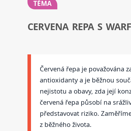
TÉMA
CERVENA REPA S WAR
Červená řepa je považována za
antioxidanty a je běžnou souč
nejistotu a obavy, zda její ko
červená řepa působí na srážli
představovat riziko. Zaměříme
z běžného života.