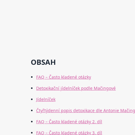
OBSAH
FAQ – Často kladené otázky
Detoxikační jídelníček podle Mačingové
Jídelníček
Čtyřtýdenní popis detoxikace dle Antonie Mačin
FAQ – Často kladené otázky 2. díl
FAQ – Často kladené otázky 3. díl