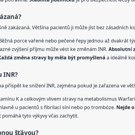
kázaná?
ně zakázaná. Většina pacientů ji může jíst bez zásadních ko
 Běžná porce vařené nebo pečené řepy jednou až dvakrát t
ýrazné zvýšení příjmu může vést ke změnám INR.
Absolutní 
Každá změna stravy by měla být promyšlená
a ideálně ko
u INR?
a přispět ke snížení INR, zejména pokud je zařazena ve vět
tamínu K a celkovým vlivem stravy na metabolismus Warfari
hlavně u pacientů s fibrilací síní nebo po trombóze.
Nejde o
R
pomáhá tyto výkyvy včas zachytit.
epnou šťávou?