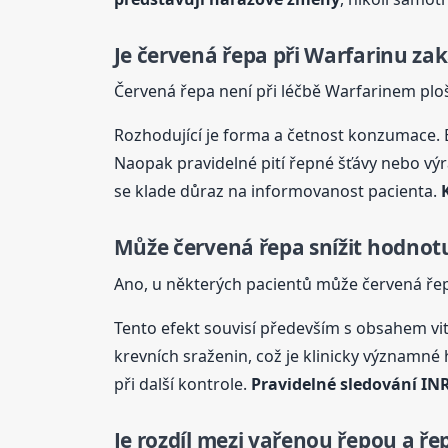
Je červená řepa při Warfarinu za
Červená řepa není při léčbě Warfarinem ploš
Rozhodující je forma a četnost konzumace.
Naopak pravidelné pití řepné šťávy nebo v
se klade důraz na informovanost pacienta.
Může červená řepa snížit hodnot
Ano, u některých pacientů může červená řep
Tento efekt souvisí především s obsahem vi
krevních sraženin, což je klinicky významné 
při další kontrole.
Pravidelné sledování IN
Je rozdíl mezi vařenou řepou a ř