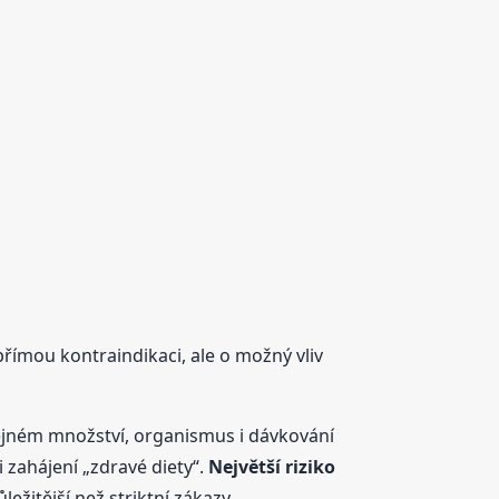
římou kontraindikaci, ale o možný vliv
ejném množství, organismus i dávkování
 zahájení „zdravé diety“.
Největší riziko
ežitější než striktní zákazy.