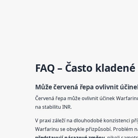
FAQ – Často kladené
Může červená řepa ovlivnit účin
Červená řepa může ovlivnit účinek Warfarinu
na stabilitu INR.
V praxi záleží na dlouhodobé konzistenci p
Warfarinu se obvykle přizpůsobí. Problém na
představují nárazové změny
, nikoli samot