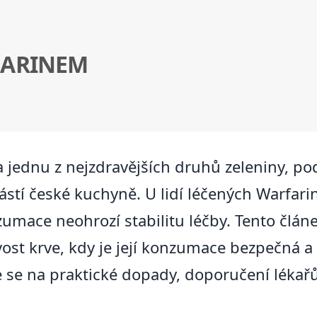
FARINEM
 jednu z nejzdravějších druhů zeleniny, p
ástí české kuchyně. U lidí léčených Warfar
nzumace neohrozí stabilitu léčby. Tento člán
vost krve, kdy je její konzumace bezpečná a
 se na praktické dopady, doporučení lékařů