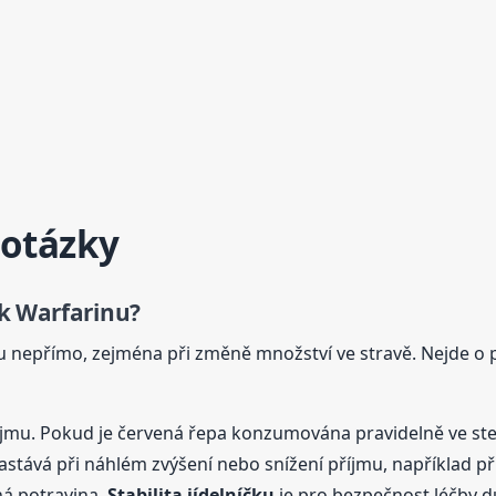
 otázky
ek Warfarinu?
 nepřímo, zejména při změně množství ve stravě. Nejde o p
říjmu. Pokud je červená řepa konzumována pravidelně ve st
stává při náhlém zvýšení nebo snížení příjmu, například při
ná potravina.
Stabilita jídelníčku
je pro bezpečnost léčby důl