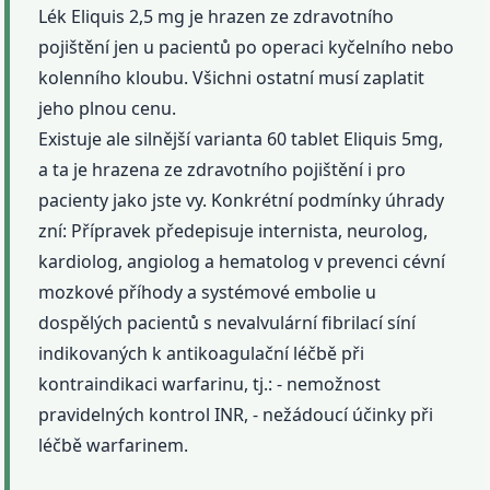
Lék Eliquis 2,5 mg je hrazen ze zdravotního
pojištění jen u pacientů po operaci kyčelního nebo
kolenního kloubu. Všichni ostatní musí zaplatit
jeho plnou cenu.
Existuje ale silnější varianta 60 tablet Eliquis 5mg,
a ta je hrazena ze zdravotního pojištění i pro
pacienty jako jste vy. Konkrétní podmínky úhrady
zní: Přípravek předepisuje internista, neurolog,
kardiolog, angiolog a hematolog v prevenci cévní
mozkové příhody a systémové embolie u
dospělých pacientů s nevalvulární fibrilací síní
indikovaných k antikoagulační léčbě při
kontraindikaci warfarinu, tj.: - nemožnost
pravidelných kontrol INR, - nežádoucí účinky při
léčbě warfarinem.