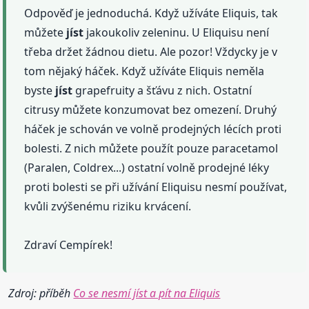
Odpověď je jednoduchá. Když užíváte Eliquis, tak
můžete
jíst
jakoukoliv zeleninu. U Eliquisu není
třeba držet žádnou dietu. Ale pozor! Vždycky je v
tom nějaký háček. Když užíváte Eliquis neměla
byste
jíst
grapefruity a šťávu z nich. Ostatní
citrusy můžete konzumovat bez omezení. Druhý
háček je schován ve volně prodejných lécích proti
bolesti. Z nich můžete použít pouze paracetamol
(Paralen, Coldrex...) ostatní volně prodejné léky
proti bolesti se při užívání Eliquisu nesmí používat,
kvůli zvýšenému riziku krvácení.
Zdraví Cempírek!
Zdroj: příběh
Co se nesmí jíst a pít na Eliquis