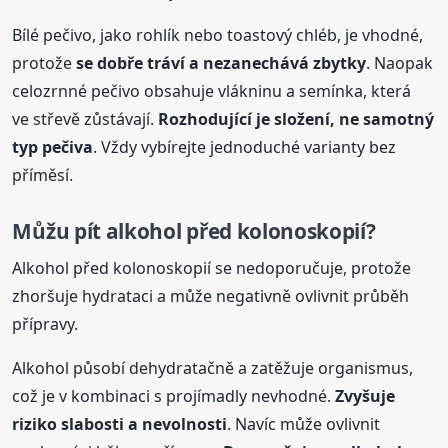
Bílé pečivo, jako rohlík nebo toastový chléb, je vhodné,
protože
se dobře tráví a nezanechává zbytky
. Naopak
celozrnné pečivo obsahuje vlákninu a semínka, která
ve střevě zůstávají.
Rozhodující je složení, ne samotný
typ pečiva
. Vždy vybírejte jednoduché varianty bez
příměsí.
Můžu pít alkohol před kolonoskopií?
Alkohol před kolonoskopií se nedoporučuje, protože
zhoršuje hydrataci a může negativně ovlivnit průběh
přípravy.
Alkohol působí dehydratačně a zatěžuje organismus,
což je v kombinaci s projímadly nevhodné.
Zvyšuje
riziko slabosti a nevolnosti
. Navíc může ovlivnit