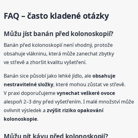
FAQ – často kladené otázky
Můžu
jíst
banán před kolonoskopií?
Banán před kolonoskopií není vhodný, protože
obsahuje vlákninu, která může zanechat zbytky
ve střevě a zhoršit kvalitu vyšetření.
Banán sice působí jako lehké jídlo, ale
obsahuje
nestravitelné složky
, které mohou zůstat ve střevě.
V praxi doporučujeme
vynechat veškeré ovoce
alespoň 2–3 dny před vyšetřením. I malé množství může
ovlivnit výsledek a
zvýšit riziko opakování
kolonoskopie
.
Můžu pít kávu před kolonoskopií?