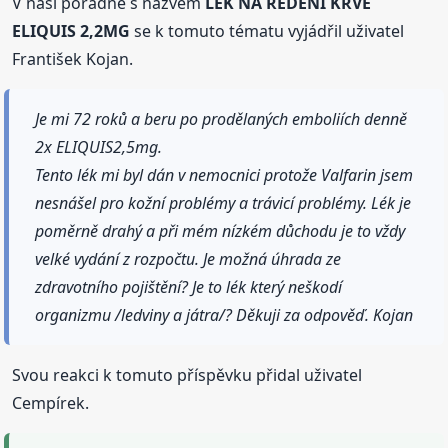
V naší poradně s názvem
LÉK NA ŘEDĚNÍ KRVE
ELIQUIS 2,2MG
se k tomuto tématu vyjádřil uživatel
František Kojan.
Je mi 72 roků a beru po prodělaných emboliích denně
2x ELIQUIS2,5mg.
Tento lék mi byl dán v nemocnici protože Valfarin jsem
nesnášel pro kožní problémy a trávicí problémy. Lék je
poměrně drahý a při mém nízkém důchodu je to vždy
velké vydání z rozpočtu. Je možná úhrada ze
zdravotního pojištění? Je to lék který neškodí
organizmu /ledviny a játra/? Děkuji za odpověď. Kojan
Svou reakci k tomuto příspěvku přidal uživatel
Cempírek.