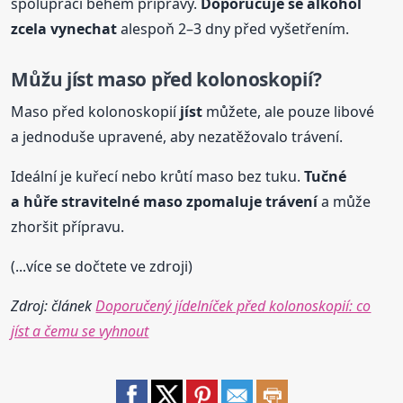
spolupráci během přípravy.
Doporučuje se alkohol
zcela vynechat
alespoň 2–3 dny před vyšetřením.
Můžu
jíst
maso před kolonoskopií?
Maso před kolonoskopií
jíst
můžete, ale pouze libové
a jednoduše upravené, aby nezatěžovalo trávení.
Ideální je kuřecí nebo krůtí maso bez tuku.
Tučné
a hůře stravitelné maso zpomaluje trávení
a může
zhoršit přípravu.
(...více se dočtete ve zdroji)
Zdroj: článek
Doporučený jídelníček před kolonoskopií: co
jíst a čemu se vyhnout