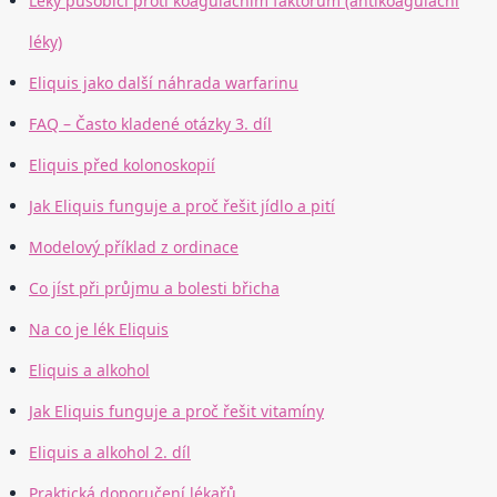
Léky působící proti koagulačním faktorům (antikoagulační
léky)
Eliquis jako další náhrada warfarinu
FAQ – Často kladené otázky 3. díl
Eliquis před kolonoskopií
Jak Eliquis funguje a proč řešit jídlo a pití
Modelový příklad z ordinace
Co jíst při průjmu a bolesti břicha
Na co je lék Eliquis
Eliquis a alkohol
Jak Eliquis funguje a proč řešit vitamíny
Eliquis a alkohol 2. díl
Praktická doporučení lékařů