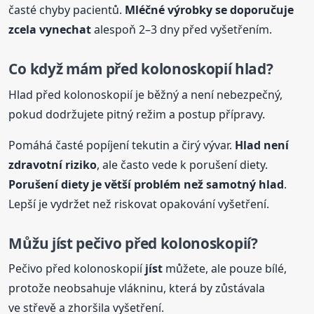
časté chyby pacientů.
Mléčné výrobky se doporučuje
zcela vynechat
alespoň 2–3 dny před vyšetřením.
Co když mám před kolonoskopií hlad?
Hlad před kolonoskopií je běžný a není nebezpečný,
pokud dodržujete pitný režim a postup přípravy.
Pomáhá časté popíjení tekutin a čirý vývar.
Hlad není
zdravotní riziko
, ale často vede k porušení diety.
Porušení diety je větší problém než samotný hlad
.
Lepší je vydržet než riskovat opakování vyšetření.
Můžu
jíst
pečivo před kolonoskopií?
Pečivo před kolonoskopií
jíst
můžete, ale pouze bílé,
protože neobsahuje vlákninu, která by zůstávala
ve střevě a zhoršila vyšetření.