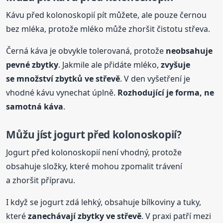
Kávu před kolonoskopií pít můžete, ale pouze černou
bez mléka, protože mléko může zhoršit čistotu střeva.
Černá káva je obvykle tolerovaná, protože
neobsahuje
pevné zbytky
. Jakmile ale přidáte mléko,
zvyšuje
se množství zbytků ve střevě
. V den vyšetření je
vhodné kávu vynechat úplně.
Rozhodující je forma, ne
samotná káva
.
Můžu
jíst
jogurt před kolonoskopií?
Jogurt před kolonoskopií není vhodný, protože
obsahuje složky, které mohou zpomalit trávení
a zhoršit přípravu.
I když se jogurt zdá lehký, obsahuje bílkoviny a tuky,
které
zanechávají zbytky ve střevě
. V praxi patří mezi