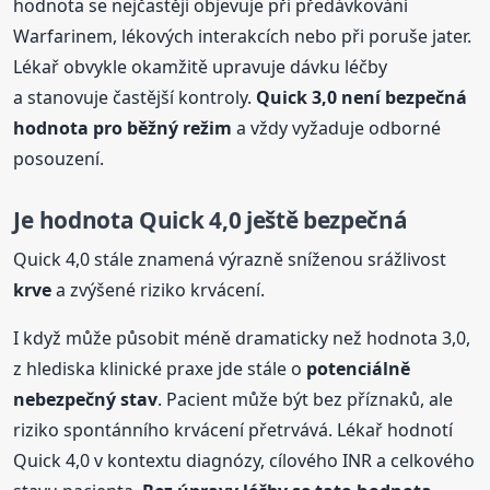
hodnota se nejčastěji objevuje při předávkování
Warfarinem, lékových interakcích nebo při poruše jater.
Lékař obvykle okamžitě upravuje dávku léčby
a stanovuje častější kontroly.
Quick 3,0 není bezpečná
hodnota pro běžný režim
a vždy vyžaduje odborné
posouzení.
Je hodnota Quick 4,0 ještě bezpečná
Quick 4,0 stále znamená výrazně sníženou srážlivost
krve
a zvýšené riziko krvácení.
I když může působit méně dramaticky než hodnota 3,0,
z hlediska klinické praxe jde stále o
potenciálně
nebezpečný stav
. Pacient může být bez příznaků, ale
riziko spontánního krvácení přetrvává. Lékař hodnotí
Quick 4,0 v kontextu diagnózy, cílového INR a celkového