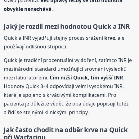
stavu pacienta.
Bez úpravy léčby se tato hodnota
obvykle nenechává
.
Jaký je rozdíl mezi hodnotou Quick a INR
Quick a INR vyjadřují stejný proces srážení
krve
, ale
používají odlišnou stupnici.
Quick je tradiční procentuální vyjádření, zatímco INR je
mezinárodní standard umožňující srovnání výsledků
mezi laboratořemi.
Čím nižší Quick, tím vyšší INR
.
Hodnoty Quick 3–4 odpovídají velmi vysokému INR,
které je spojeno s krvácivými komplikacemi. Pro
pacienta je důležité vědět, že oba údaje popisují totéž
a řídí se stejnými klinickými principy.
Jak často chodit na odběr
krve
na Quick
při Warfarinu