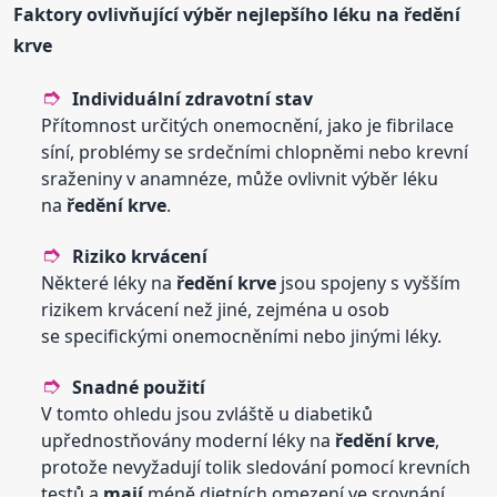
Faktory ovlivňující výběr nejlepšího léku na
ředění
krve
Individuální zdravotní stav
Přítomnost určitých onemocnění, jako je fibrilace
síní, problémy se srdečními chlopněmi nebo krevní
sraženiny v anamnéze, může ovlivnit výběr léku
na
ředění
krve
.
Riziko krvácení
Některé léky na
ředění
krve
jsou spojeny s vyšším
rizikem krvácení než jiné, zejména u osob
se specifickými onemocněními nebo jinými léky.
Snadné použití
V tomto ohledu jsou zvláště u diabetiků
upřednostňovány moderní léky na
ředění
krve
,
protože nevyžadují tolik sledování pomocí krevních
testů a
mají
méně dietních omezení ve srovnání