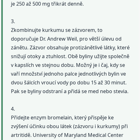
je 250 až 500 mg třikrát denně.
3.
Zkombinujte kurkumu se zázvorem, to
doporučuje Dr. Andrew Weil, pro větší úlevu od
zánětu. Zázvor obsahuje protizánětlivé látky, které
snižují otoky a ztuhlost. Obě byliny užijte společně
v kapslích ve stejnou dobu. Možný je i čaj, kdy se
vaří množství jednoho palce jednotlivých bylin ve
dvou šálcích vroucí vody po dobu 15 až 30 minut.
Pak se byliny odstraní a přidá se med nebo stevia.
4.
Přidejte enzym bromelain, který přispěje ke
zvýšení účinku obou látek (zázvoru i kurkumy) při
artritidě. University of Maryland Medical Center