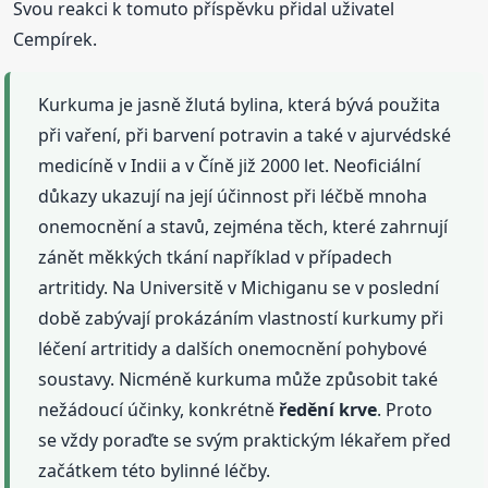
Svou reakci k tomuto příspěvku přidal uživatel
Cempírek.
Kurkuma je jasně žlutá bylina, která bývá použita
při vaření, při barvení potravin a také v ajurvédské
medicíně v Indii a v Číně již 2000 let. Neoficiální
důkazy ukazují na její účinnost při léčbě mnoha
onemocnění a stavů, zejména těch, které zahrnují
zánět měkkých tkání například v případech
artritidy. Na Universitě v Michiganu se v poslední
době zabývají prokázáním vlastností kurkumy při
léčení artritidy a dalších onemocnění pohybové
soustavy. Nicméně kurkuma může způsobit také
nežádoucí účinky, konkrétně
ředění
krve
. Proto
se vždy poraďte se svým praktickým lékařem před
začátkem této bylinné léčby.