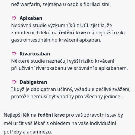
než warfarin, zejména u osob s fibrilací síní.
Apixaban
Nedávná studie výzkumníků z UCL zjistila, že
z moderních léků na
ředění
krve
má nejnižší riziko
gastrointestinálního krvácení apixaban.
Rivaroxaban
Některé studie naznačují vyšší riziko krvácení
při užívání rivaroxabanu ve srovnání s apixabanem.
Dabigatran
I když je dabigatran účinný, vyžaduje pečlivé zvážení,
protože nemusí být vhodný pro všechny jedince.
Nejlepší lék na
ředění
krve
pro váš zdravotní stav by
měl určit váš lékař s ohledem na vaše individuální
potřeby a anamnézu.