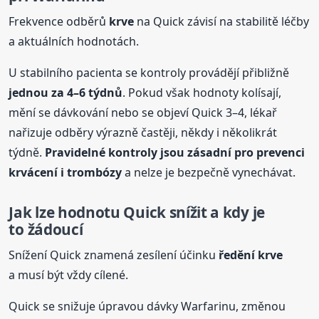
Frekvence odběrů
krve
na Quick závisí na stabilitě léčby
a aktuálních hodnotách.
U stabilního pacienta se kontroly provádějí přibližně
jednou za 4–6 týdnů
. Pokud však hodnoty kolísají,
mění se dávkování nebo se objeví Quick 3–4, lékař
nařizuje odběry výrazně častěji, někdy i několikrát
týdně.
Pravidelné kontroly jsou zásadní pro prevenci
krvácení i trombózy
a nelze je bezpečně vynechávat.
Jak lze hodnotu Quick snížit a kdy je
to žádoucí
Snížení Quick znamená zesílení účinku
ředění
krve
a musí být vždy cílené.
Quick se snižuje úpravou dávky Warfarinu, změnou