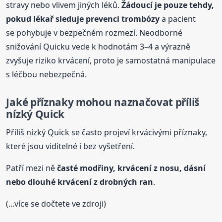
stravy nebo vlivem jiných léků.
Žádoucí je pouze tehdy,
pokud lékař sleduje prevenci trombózy
a pacient
se pohybuje v bezpečném rozmezí. Neodborné
snižování Quicku vede k hodnotám 3–4 a výrazně
zvyšuje riziko krvácení, proto je samostatná manipulace
s léčbou nebezpečná.
Jaké
příznaky mohou naznačovat příliš
nízký Quick
Příliš nízký Quick se často projeví krvácivými příznaky,
které jsou viditelné i bez vyšetření.
Patří mezi ně
časté modřiny, krvácení z nosu, dásní
nebo dlouhé krvácení z drobných ran
.
(...více se dočtete ve zdroji)