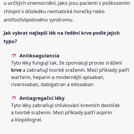
u určitých onemocnění, jako jsou pacienti s poškozením
chlopní v důsledku revmatické horečky nebo
antifosfolipidového syndromu.
Jak vybrat nejlepší lék na
ředění
krve
podle jejich
typu?
Antikoagulancia
Tyto léky fungují tak, že zpomalují proces srážení
krve
a zabraňují tvorbě sraženin. Mezi příklady patří
warfarin, heparin a modernější apixaban,
rivaroxaban, dabigatran a edoxaban.
Antiagregační léky
Tyto léky zabraňují shlukování krevních destiček
a tvorbě sraženin. Mezi příklady patří aspirin
a klopidogrel.