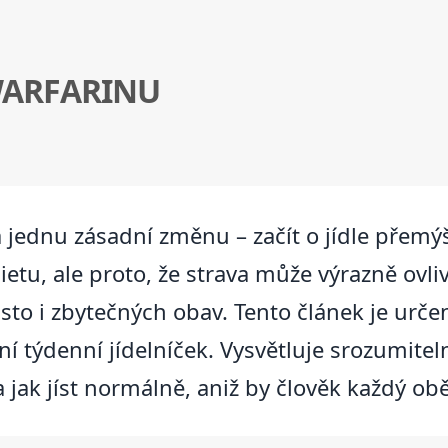
 WARFARINU
jednu zásadní změnu – začít o jídle přemýšl
etu, ale proto, že strava může výrazně ovliv
často i zbytečných obav. Tento článek je urče
ní týdenní jídelníček. Vysvětluje srozumiteln
 jak jíst normálně, aniž by člověk každý obě