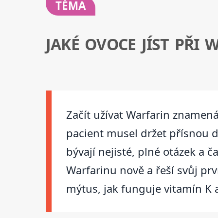
TÉMA
JAKÉ OVOCE JÍST PŘI
Začít užívat Warfarin znamená 
pacient musel držet přísnou di
bývají nejisté, plné otázek a 
Warfarinu nově a řeší svůj prv
mýtus, jak funguje vitamín K a