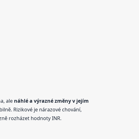
a, ale
náhlé a výrazné změny v jejím
ilně. Rizikové je nárazové chování,
azně rozházet hodnoty INR.