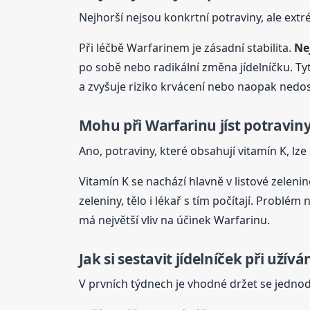
Nejhorší nejsou konkrtní potraviny, ale ext
Při léčbě Warfarinem je zásadní stabilita.
Ne
po sobě nebo radikální změna jídelníčku. T
a zvyšuje riziko krvácení nebo naopak nedo
Mohu
při Warfarinu
jíst
potraviny
Ano, potraviny, které obsahují vitamín K, lze
Vitamín K se nachází hlavně v listové zelenin
zeleniny, tělo i lékař s tím počítají. Problé
má největší vliv na účinek Warfarinu.
Jak si sestavit jídelníček při uží
V prvních týdnech je vhodné držet se jedno