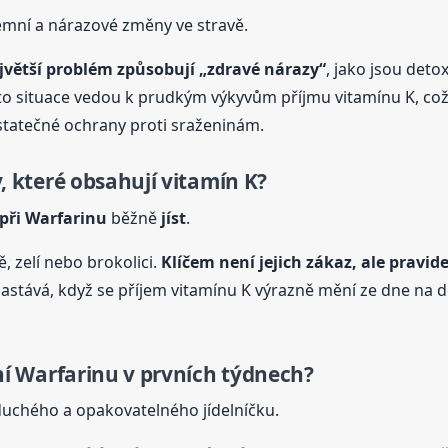
rémní a nárazové změny ve stravě.
jvětší problém způsobují „zdravé nárazy“
, jako jsou deto
yto situace vedou k prudkým výkyvům příjmu vitamínu K, co
statečné ochrany proti sraženinám.
, které obsahují vitamín K?
při Warfarinu
běžně
jíst
.
ě, zelí nebo brokolici.
Klíčem není jejich zákaz, ale pravid
m nastává, když se příjem vitamínu K výrazně mění ze dne na d
vání Warfarinu v prvních týdnech?
duchého a opakovatelného jídelníčku.