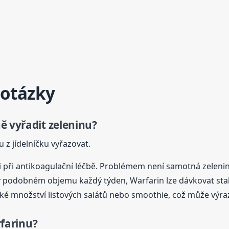
 otázky
ě vyřadit zeleninu?
 z jídelníčku vyřazovat.
 i při antikoagulační léčbě. Problémem není samotná zelenin
 v podobném objemu každý týden, Warfarin lze dávkovat stab
elké množství listových salátů nebo smoothie, což může výr
rfarinu?