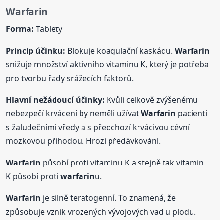
Warfarin
Forma:
Tablety
Princip účinku:
Blokuje koagulační kaskádu.
Warfarin
snižuje množství aktivního vitaminu K, který je potřeba
pro tvorbu řady srážecích faktorů.
Hlavní nežádoucí účinky:
Kvůli celkově zvýšenému
nebezpečí krvácení by neměli užívat
Warfarin
pacienti
s žaludečními vředy a s předchozí krvácivou cévní
mozkovou příhodou. Hrozí předávkování.
Warfarin
působí proti vitaminu K a stejně tak vitamin
K působí proti
warfarin
u.
Warfarin
je silně teratogenní. To znamená, že
způsobuje vznik vrozených vývojových vad u plodu.