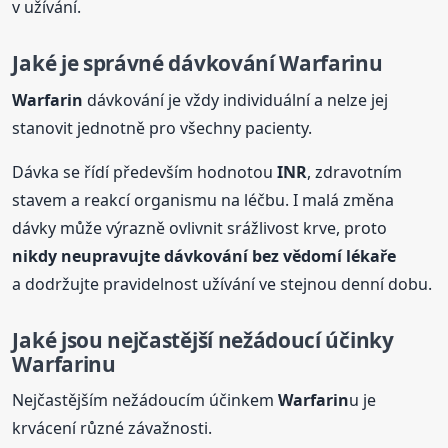
v užívání.
Jaké je správné dávkování
Warfarin
u
Warfarin
dávkování je vždy individuální a nelze jej
stanovit jednotně pro všechny pacienty.
Dávka se řídí především hodnotou
INR
, zdravotním
stavem a reakcí organismu na léčbu. I malá změna
dávky může výrazně ovlivnit srážlivost krve, proto
nikdy neupravujte dávkování bez vědomí lékaře
a dodržujte pravidelnost užívání ve stejnou denní dobu.
Jaké jsou nejčastější nežádoucí účinky
Warfarin
u
Nejčastějším nežádoucím účinkem
Warfarin
u je
krvácení různé závažnosti.