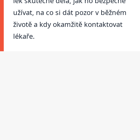
lék skutečně dělá, jak ho bezpečně
užívat, na co si dát pozor v běžném
životě a kdy okamžitě kontaktovat
lékaře.