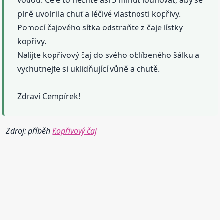
vodou. Celé to nechte asi 5 minut louhovat, aby se
plně uvolnila chuť a léčivé vlastnosti kopřivy.
Pomocí čajového sítka odstraňte z čaje lístky
kopřivy.
Nalijte kopřivový čaj do svého oblíbeného šálku a
vychutnejte si uklidňující vůně a chutě.
Zdraví Cempírek!
Zdroj: příběh
Kopřivový čaj