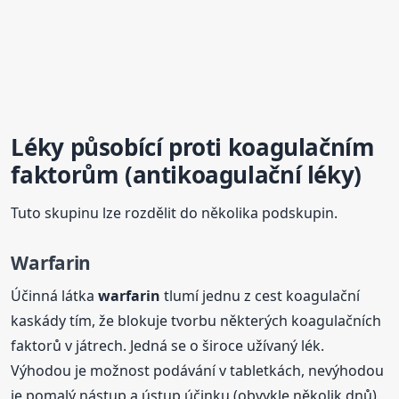
Léky působící proti koagulačním
faktorům (antikoagulační léky)
Tuto skupinu lze rozdělit do několika podskupin.
Warfarin
Účinná látka
warfarin
tlumí jednu z cest koagulační
kaskády tím, že blokuje tvorbu některých koagulačních
faktorů v játrech. Jedná se o široce užívaný lék.
Výhodou je možnost podávání v tabletkách, nevýhodou
je pomalý nástup a ústup účinku (obvykle několik dnů).