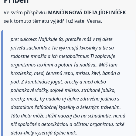
Ve svém příspěvku
MANČINGOVÁ DIETA JÍDELNÍČEK
se k tomuto tématu vyjádřil uživatel Vesna.
pre: sulcova: Nafukuje ťa, pretože máš v tej diete
priveľa sacharidov. Tie vykrmujú kvasinky a tie sa
radostne množia a ich metabolizmus Ti zaplavuje
organizmus toxínmi a potom Ťa nadúva.. Máš tam
hrozienka, med, červenú repu, mrkvu, kiwi, banán a
pod. Z kombinácie jogut, orechy a med alebo
pohankové vločky, sojové mlieko, strúhané jablko,
orechy, med,, by nadulo aj úplne zdravého jedinca s
dostatkom žalúdočnej kyseliny a železným trávením.
Táto dieta môže slúžiť naozaj iba na schudnutie, nemá
nič spoločné s detoxikáciou a očistou organizmu, také
detox-diety vyzerajú úplne inak.