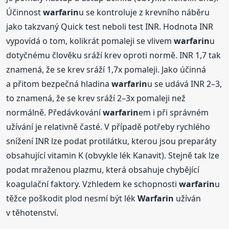
Účinnost
warfarin
u se kontroluje z krevního náběru
jako takzvaný Quick test neboli test INR. Hodnota INR
vypovídá o tom, kolikrát pomaleji se vlivem
warfarin
u
dotyčnému člověku sráží krev oproti normě. INR 1,7 tak
znamená, že se krev sráží 1,7x pomaleji. Jako účinná
a přitom bezpečná hladina
warfarin
u se udává INR 2–3,
to znamená, že se krev sráží 2–3x pomaleji než
normálně. Předávkování
warfarin
em i při správném
užívání je relativně časté. V případě potřeby rychlého
snížení INR lze podat protilátku, kterou jsou preparáty
obsahující vitamin K (obvykle lék Kanavit). Stejně tak lze
podat mraženou plazmu, která obsahuje chybějící
koagulační faktory. Vzhledem ke schopnosti
warfarin
u
těžce poškodit plod nesmí být lék
Warfarin
užíván
v těhotenství.