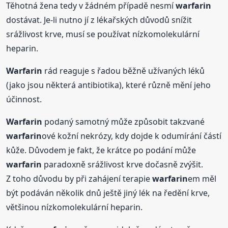
Těhotná žena tedy v žádném případě nesmí
warfarin
dostávat. Je-li nutno jí z lékařských důvodů snížit
srážlivost krve, musí se používat nízkomolekulární
heparin.
Warfarin
rád reaguje s řadou běžně užívaných léků
(jako jsou některá antibiotika), které různě mění jeho
účinnost.
Warfarin
podaný samotný může způsobit takzvané
warfarin
ové kožní nekrózy, kdy dojde k odumírání částí
kůže. Důvodem je fakt, že krátce po podání může
warfarin
paradoxně srážlivost krve dočasně zvýšit.
Z toho důvodu by při zahájení terapie
warfarin
em měl
být podáván několik dnů ještě jiný lék na ředění krve,
většinou nízkomolekulární heparin.