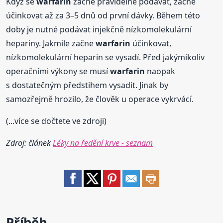
Když se
warfarin
začne pravidelně podávat, začne
účinkovat až za 3–5 dnů od první dávky. Během této
doby je nutné podávat injekčně nízkomolekulární
hepariny. Jakmile začne
warfarin
účinkovat,
nízkomolekulární heparin se vysadí. Před jakýmikoliv
operačními výkony se musí
warfarin
naopak
s dostatečným předstihem vysadit. Jinak by
samozřejmě hrozilo, že člověk u operace vykrvácí.
(...více se dočtete ve zdroji)
Zdroj: článek
Léky na ředění krve - seznam
Příběh