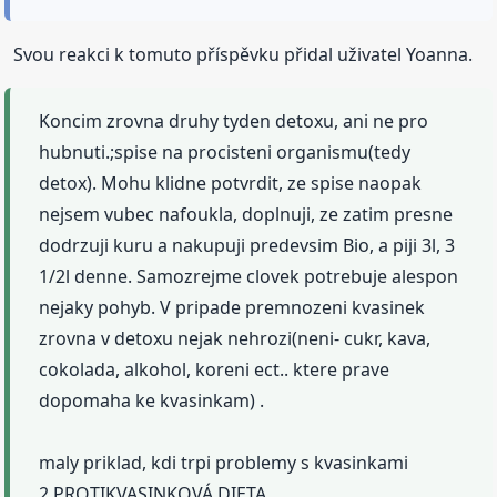
Svou reakci k tomuto příspěvku přidal uživatel Yoanna.
Koncim zrovna druhy tyden detoxu, ani ne pro
hubnuti.;spise na procisteni organismu(tedy
detox). Mohu klidne potvrdit, ze spise naopak
nejsem vubec nafoukla, doplnuji, ze zatim presne
dodrzuji kuru a nakupuji predevsim Bio, a piji 3l, 3
1/2l denne. Samozrejme clovek potrebuje alespon
nejaky pohyb. V pripade premnozeni kvasinek
zrovna v detoxu nejak nehrozi(neni- cukr, kava,
cokolada, alkohol, koreni ect.. ktere prave
dopomaha ke kvasinkam) .
maly priklad, kdi trpi problemy s kvasinkami
2.PROTIKVASINKOVÁ DIETA