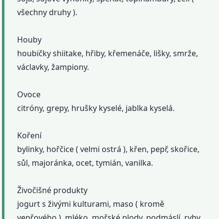
všechny druhy ).
Houby
houbičky shiitake, hřiby, křemenáče, lišky, smrže,
václavky, žampiony.
Ovoce
citróny, grepy, hrušky kyselé, jablka kyselá.
Koření
bylinky, hořčice ( velmi ostrá ), křen, pepř, skořice,
sůl, majoránka, ocet, tymián, vanilka.
Živočišné produkty
jogurt s živými kulturami, maso ( kromě
vepřového ), mléko, mořské plody, podmáslí, ryby,