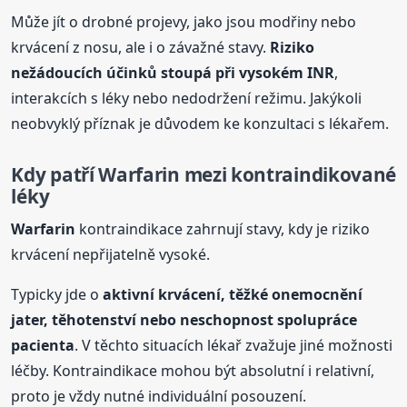
Může jít o drobné projevy, jako jsou modřiny nebo
krvácení z nosu, ale i o závažné stavy.
Riziko
nežádoucích účinků stoupá při vysokém INR
,
interakcích s léky nebo nedodržení režimu. Jakýkoli
neobvyklý příznak je důvodem ke konzultaci s lékařem.
Kdy patří
Warfarin
mezi kontraindikované
léky
Warfarin
kontraindikace zahrnují stavy, kdy je riziko
krvácení nepřijatelně vysoké.
Typicky jde o
aktivní krvácení, těžké onemocnění
jater, těhotenství nebo neschopnost spolupráce
pacienta
. V těchto situacích lékař zvažuje jiné možnosti
léčby. Kontraindikace mohou být absolutní i relativní,
proto je vždy nutné individuální posouzení.