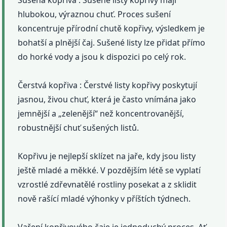
Sušená kopřiva : Sušené listy kopřivy mají
hlubokou, výraznou chuť. Proces sušení
koncentruje přírodní chutě kopřivy, výsledkem je
bohatší a plnější čaj. Sušené listy lze přidat přímo
do horké vody a jsou k dispozici po celý rok.
Čerstvá kopřiva : Čerstvé listy kopřivy poskytují
jasnou, živou chuť, která je často vnímána jako
jemnější a „zelenější“ než koncentrovanější,
robustnější chuť sušených listů.
Kopřivu je nejlepší sklízet na jaře, kdy jsou listy
ještě mladé a měkké. V pozdějším létě se vyplatí
vzrostlé zdřevnatělé rostliny posekat a z sklidit
nově rašící mladé výhonky v příštích týdnech.