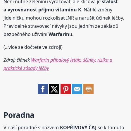
Není nutné zeleninu vyřazovat, ale klíčová je
stálost
a vyrovnanost příjmu vitaminu K
. Náhlé změny
jídelníčku mohou rozkolísat INR a narušit účinek léčby.
Pravidelné stravovací návyky jsou jedním ze základů
bezpečného užívání
Warfarin
u.
(...více se dočtete ve zdroji)
Zdroj: článek
Warfarin příbalový leták: účinky, rizika a
praktické zásady léčby
Poradna
V naší poradně s názvem
KOPŘIVOVÝ ČAJ
se k tomuto