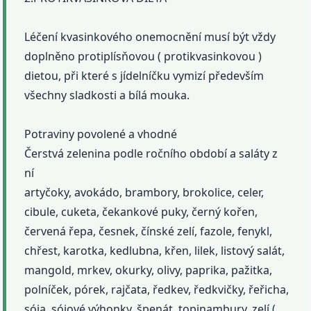
Léčení kvasinkového onemocnění musí být vždy
doplněno protiplísňovou ( protikvasinkovou )
dietou, při které s jídelníčku vymizí především
všechny sladkosti a bílá mouka.
Potraviny povolené a vhodné
Čerstvá zelenina podle ročního období a saláty z
ní
artyčoky, avokádo, brambory, brokolice, celer,
cibule, cuketa, čekankové puky, černý kořen,
červená řepa, česnek, čínské zelí, fazole, fenykl,
chřest, karotka, kedlubna, křen, lilek, listový salát,
mangold, mrkev, okurky, olivy, paprika, pažitka,
polníček, pórek, rajčata, ředkev, ředkvičky, řeřicha,
sója, sójové výhonky, špenát, topinambury, zelí (