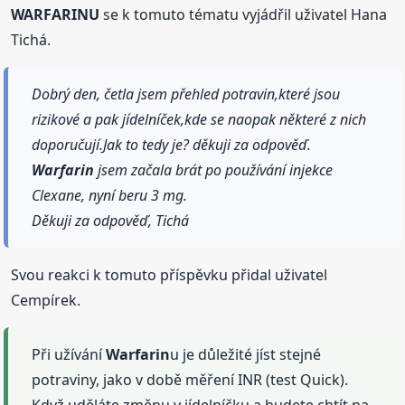
WARFARINU
se k tomuto tématu vyjádřil uživatel Hana
Tichá.
Dobrý den, četla jsem přehled potravin,které jsou
rizikové a pak jídelníček,kde se naopak některé z nich
doporučují.Jak to tedy je? děkuji za odpověď.
Warfarin
jsem začala brát po používání injekce
Clexane, nyní beru 3 mg.
Děkuji za odpověď, Tichá
Svou reakci k tomuto příspěvku přidal uživatel
Cempírek.
Při užívání
Warfarin
u je důležité jíst stejné
potraviny, jako v době měření INR (test Quick).