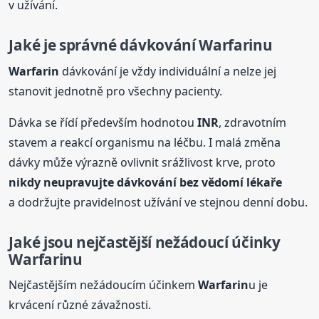
v užívání.
Jaké je správné dávkování
Warfarin
u
Warfarin
dávkování je vždy individuální a nelze jej
stanovit jednotně pro všechny pacienty.
Dávka se řídí především hodnotou
INR
, zdravotním
stavem a reakcí organismu na léčbu. I malá změna
dávky může výrazně ovlivnit srážlivost krve, proto
nikdy neupravujte dávkování bez vědomí lékaře
a dodržujte pravidelnost užívání ve stejnou denní dobu.
Jaké jsou nejčastější nežádoucí účinky
Warfarin
u
Nejčastějším nežádoucím účinkem
Warfarin
u je
krvácení různé závažnosti.