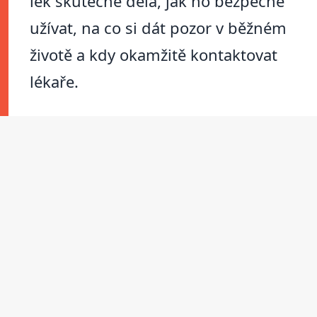
lék skutečně dělá, jak ho bezpečně
užívat, na co si dát pozor v běžném
životě a kdy okamžitě kontaktovat
lékaře.