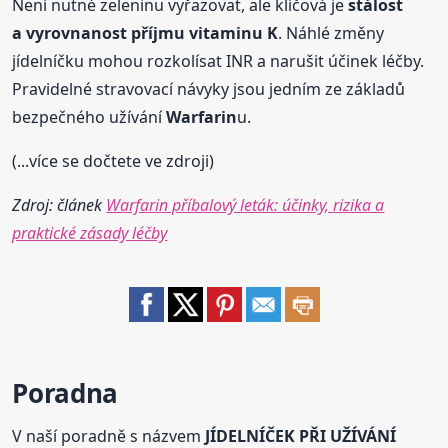
Není nutné zeleninu vyřazovat, ale klíčová je
stálost
a vyrovnanost příjmu vitaminu K
. Náhlé změny
jídelníčku mohou rozkolísat INR a narušit účinek léčby.
Pravidelné stravovací návyky jsou jedním ze základů
bezpečného užívání
Warfarin
u.
(...více se dočtete ve zdroji)
Zdroj: článek
Warfarin příbalový leták: účinky, rizika a
praktické zásady léčby
Poradna
V naší poradně s názvem
JÍDELNÍČEK PŘI UŽÍVÁNÍ