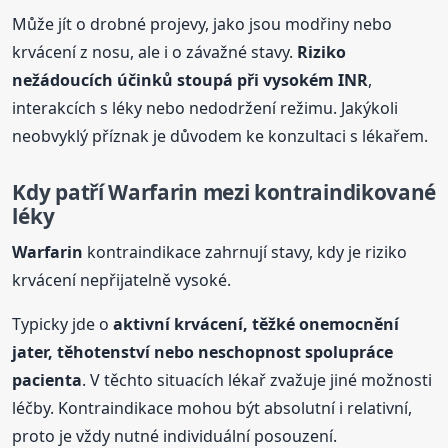
Může jít o drobné projevy, jako jsou modřiny nebo
krvácení z nosu, ale i o závažné stavy.
Riziko
nežádoucích účinků stoupá při vysokém INR
,
interakcích s léky nebo nedodržení režimu. Jakýkoli
neobvyklý příznak je důvodem ke konzultaci s lékařem.
Kdy patří
Warfarin
mezi kontraindikované
léky
Warfarin
kontraindikace zahrnují stavy, kdy je riziko
krvácení nepřijatelně vysoké.
Typicky jde o
aktivní krvácení, těžké onemocnění
jater, těhotenství nebo neschopnost spolupráce
pacienta
. V těchto situacích lékař zvažuje jiné možnosti
léčby. Kontraindikace mohou být absolutní i relativní,
proto je vždy nutné individuální posouzení.