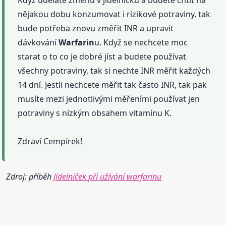
Když uděláte změnu v jídelníčku a budete chtít na
nějakou dobu konzumovat i rizikové potraviny, tak
bude potřeba znovu změřit INR a upravit
dávkování
Warfarin
u. Když se nechcete moc
starat o to co je dobré jíst a budete používat
všechny potraviny, tak si nechte INR měřit každých
14 dní. Jestli nechcete měřit tak často INR, tak pak
musíte mezi jednotlivými měřeními používat jen
potraviny s nízkým obsahem vitamínu K.
Zdraví Cempírek!
Zdroj: příběh
Jídelníček při užívání warfarinu