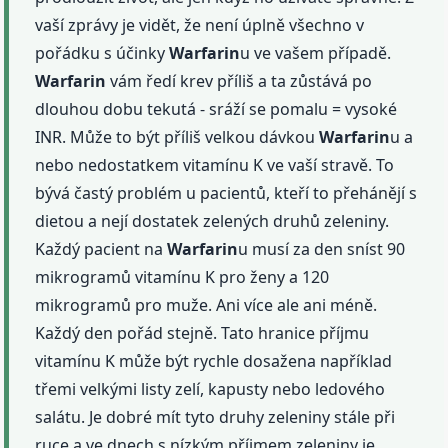
vaší zprávy je vidět, že není úplně všechno v
pořádku s účinky
Warfarin
u ve vašem případě.
Warfarin
vám ředí krev příliš a ta zůstává po
dlouhou dobu tekutá - sráží se pomalu = vysoké
INR. Může to být příliš velkou dávkou
Warfarin
u a
nebo nedostatkem vitamínu K ve vaší stravě. To
bývá častý problém u pacientů, kteří to přehánějí s
dietou a nejí dostatek zelených druhů zeleniny.
Každý pacient na
Warfarin
u musí za den sníst 90
mikrogramů vitamínu K pro ženy a 120
mikrogramů pro muže. Ani více ale ani méně.
Každý den pořád stejně. Tato hranice příjmu
vitamínu K může být rychle dosažena například
třemi velkými listy zelí, kapusty nebo ledového
salátu. Je dobré mít tyto druhy zeleniny stále při
ruce a ve dnech s nízkým příjmem zeleniny je