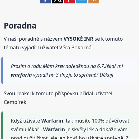
Poradna
V naší poradně s názvem
VYSOKÉ INR
se k tomuto
tématu vyjádřil uživatel Věra Pokorná.
Prosím o radu.Mám krev naředěnou na 6,7.lékař mi
warfarin
vysadil na 3 dny,je to správně? Děkuji
Svou reakci k tomuto příspěvku přidal uživatel
Cempírek.
Když užíváte
Warfarin
, tak musíte 100% důvěřovat
svému lékaři.
Warfarin
je skvělý lék a dokáže vám
prodloužit život, ale jen když ho užíváte správně. Z