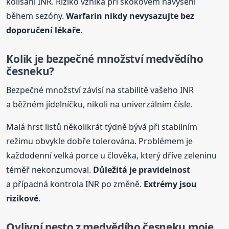
kolísání INR. Riziko vzniká při skokovém navýšení
během sezóny.
Warfarin
nikdy nevysazujte bez
doporučení lékaře
.
Kolik je bezpečné množství medvědího
česneku?
Bezpečné množství závisí na stabilitě vašeho INR
a běžném jídelníčku, nikoli na univerzálním čísle.
Malá hrst listů několikrát týdně bývá při stabilním
režimu obvykle dobře tolerována. Problémem je
každodenní velká porce u člověka, který dříve zeleninu
téměř nekonzumoval.
Důležitá je pravidelnost
a případná kontrola INR po změně.
Extrémy jsou
rizikové
.
Ovlivní pesto z medvědího česneku moje